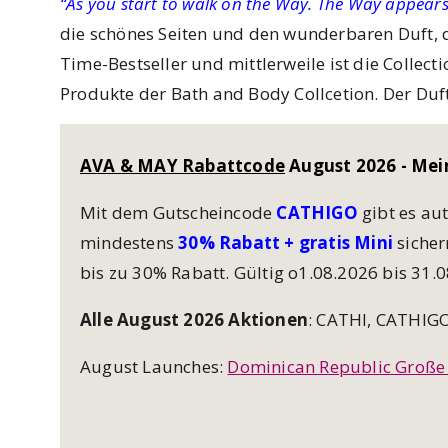
“As you start to walk on the Way. The Way appears
die schönes Seiten und den wunderbaren Duft, de
Time-Bestseller und mittlerweile ist die Collecti
Produkte der Bath and Body Collcetion. Der Duft
AVA & MAY Rabattcode
August 2026 - Me
Mit dem Gutscheincode
CATHIGO
gibt es a
mindestens
30% Rabatt +
gratis
Mini
sicher
bis zu 30% Rabatt. Gültig o1.08.2026 bis 31.
Alle August 2026 Aktionen
: CATHI, CATHIG
August Launches:
Dominican Republic Große