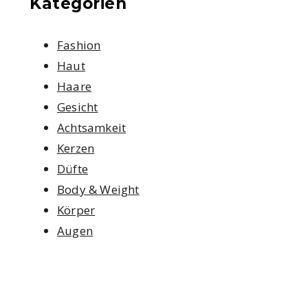
Kategorien
Fashion
Haut
Haare
Gesicht
Achtsamkeit
Kerzen
Düfte
Body & Weight
Körper
Augen