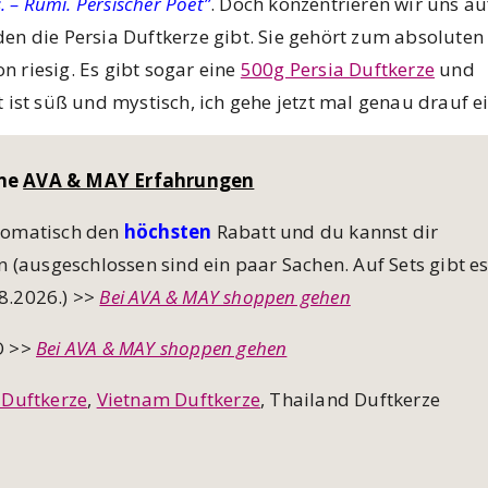
. –
Rumi. Persischer Poet
”
. Doch konzentrieren wir uns au
n die Persia Duftkerze gibt. Sie gehört zum absoluten 
on riesig. Es gibt sogar eine
500g Persia Duftkerze
und
 ist süß und mystisch, ich gehe jetzt mal genau drauf ei
ine
AVA & MAY Erfahrungen
utomatisch den
höchsten
Rabatt und du kannst dir
n (ausgeschlossen sind ein paar Sachen. Auf Sets gibt e
08.2026.) >>
Bei AVA & MAY shoppen gehen
O >>
Bei AVA & MAY shoppen gehen
 Duftkerze
,
Vietnam Duftkerze
, Thailand Duftkerze