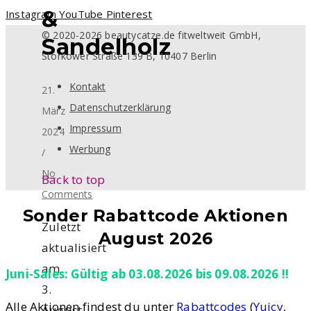
&
Instagram
YouTube
Pinterest
© 2020-2026 beautycatze.de fitweltweit GmbH,
Sandelholz
Storkower Straße 139 B, 10407 Berlin
Kontakt
21.
Datenschutzerklärung
März
Impressum
2024
Werbung
/
No
Back to top
Comments
Sonder Rabattcode Aktionen
Zuletzt
August 2026
aktualisiert
am
Juni-Sales: Gültig ab 03.08.2026 bis 09.08.2026 !!
3.
Alle Aktionen findest du unter
Rabattcodes
(
Yuicy
,
August