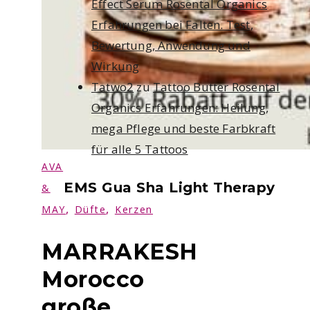
Effect Serum Rosental Organics
Erfahrungen bei Falten. Test,
Bewertung, Anwendung und
Wirkung
Tatwo2
zu
Tattoo Butter Rosental
Organics Erfahrungen: Heilung,
mega Pflege und beste Farbkraft
für alle 5 Tattoos
AVA
EMS Gua Sha Light Therapy
&
,
,
MAY
Düfte
Kerzen
MARRAKESH
Morocco
große