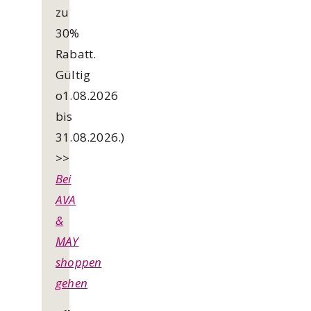
zu
30%
Rabatt.
Gültig
o1.08.2026
bis
31.08.2026.)
>>
Bei
AVA
&
MAY
shoppen
gehen