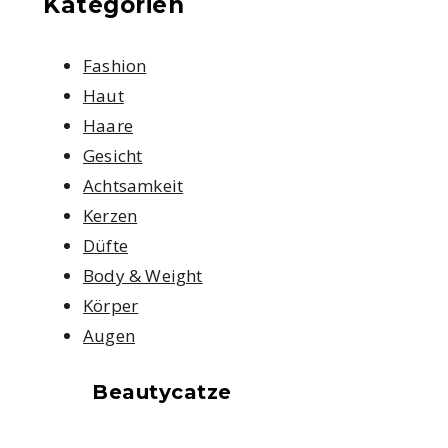
Kategorien
Fashion
Haut
Haare
Gesicht
Achtsamkeit
Kerzen
Düfte
Body & Weight
Körper
Augen
Beautycatze