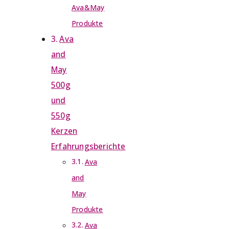
Ava&May
Produkte
Ava
and
May
500g
und
550g
Kerzen
Erfahrungsberichte
Ava
and
May
Produkte
Ava