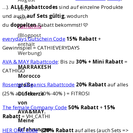
…).
ALLE Rabattcodes
sind auf einzelne Produkte
2026
und auch
auf Sets gültig
, wodurch
von
du
doppelten
Rabatt bekommst! 🩷
Catharina
(Blogpost
everydays Gutschein Code
15% Rabatt
+
enthält
Gewinnspiel = CATHIEVERYDAYS
Werbung)
AVA & MAY Rabattcode
: Bis zu
30% + Mini Rabatt
=
MARRAKESH
CATHIGO
Morocco
Rosental Organics Rabattcode
20% Rabatt
auf alles
große
(25% auf Sets = 30%-40% ) = FITROSI
Duftkerze
von
The female Company Code
50% Rabatt
+
15%
AVA&MAY.
Rabatt
= VH_CATHI
Meine
Erfahrungen
HER ONE Code
=
20% Rabatt
auf alles (auch Sets =>