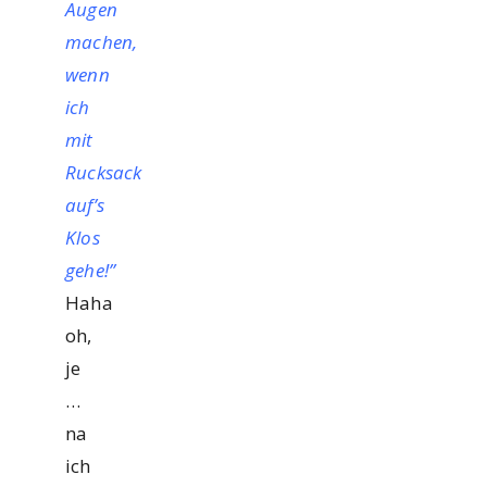
Augen
machen,
wenn
ich
mit
Rucksack
auf’s
Klos
gehe!”
Haha
oh,
je
…
na
ich