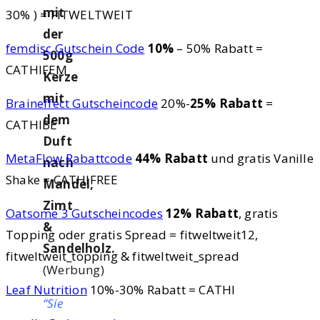
mit
30% ) = FITWELTWEIT
der
femdisc Gutschein Code
10%
– 50% Rabatt =
500g
CATHIFEM
Kerze
mit
Braineffect Gutscheincode
20%-
25% Rabatt
=
dem
CATHIBE
Duft
MetaFlow Rabattcode
44% Rabatt
und gratis Vanille
nach
Shake = CATHIFREE
Mandel,
Zimt
Oatsome 3 Gutscheincodes
12% Rabatt
, gratis
&
Topping oder gratis Spread = fitweltweit12,
Sandelholz.
fitweltweit_topping & fitweltweit_spread
(Werbung)
Leaf Nutrition
10%-30% Rabatt = CATHI
“Sie