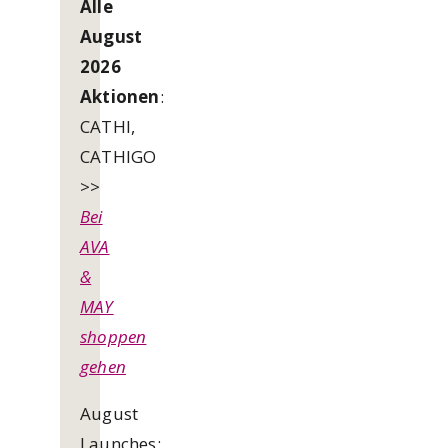
Alle
August
2026
Aktionen
:
CATHI,
CATHIGO
>>
Bei
AVA
&
MAY
shoppen
gehen
August
Launches: