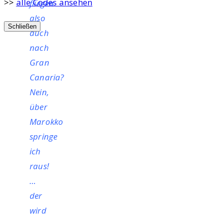
>>
alle Codes ansehen
fliegen
also
Schließen
auch
nach
Gran
Canaria?
Nein,
über
Marokko
springe
ich
raus!
…
der
wird