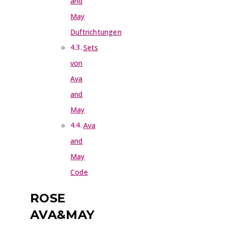
and
May
Duftrichtungen
Sets
von
Ava
and
May
Ava
and
May
Code
ROSE
AVA&MAY