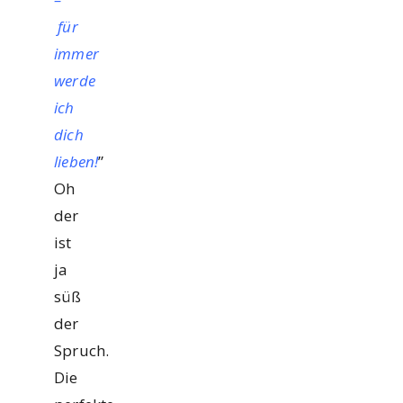
für
immer
werde
ich
dich
lieben!
”
Oh
der
ist
ja
süß
der
Spruch.
Die