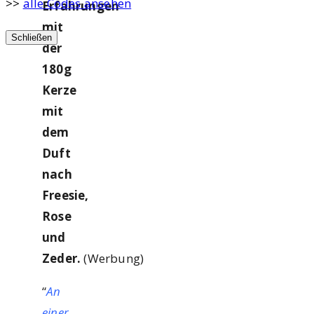
>>
alle Codes ansehen
Erfahrungen
mit
Schließen
der
180g
Kerze
mit
dem
Duft
nach
Freesie,
Rose
und
Zeder.
(Werbung)
“
An
einer