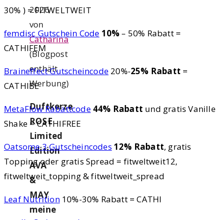
2026
30% ) = FITWELTWEIT
von
femdisc Gutschein Code
10%
– 50% Rabatt =
Catharina
CATHIFEM
(Blogpost
enthält
Braineffect Gutscheincode
20%-
25% Rabatt
=
Werbung)
CATHIBE
Duftkerze
MetaFlow Rabattcode
44% Rabatt
und gratis Vanille
ROSE
Shake = CATHIFREE
Limited
Oatsome 3 Gutscheincodes
12% Rabatt
, gratis
Edition
Topping oder gratis Spread = fitweltweit12,
AVA
fitweltweit_topping & fitweltweit_spread
&
MAY
Leaf Nutrition
10%-30% Rabatt = CATHI
meine