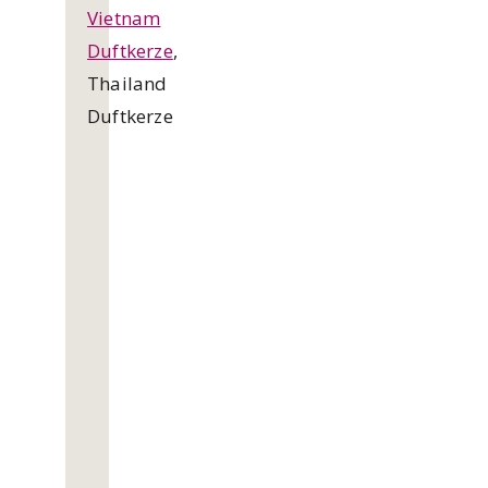
Vietnam
Duftkerze
,
Thailand
Duftkerze