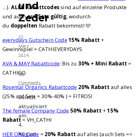
und
…).
ALLE Rabattcodes
sind auf einzelne Produkte
Zeder
und auch
auf Sets gültig
, wodurch
du
doppelten
Rabatt bekommst! 🩷
22.
everydays Gutschein Code
15% Rabatt
+
März
Gewinnspiel = CATHIEVERYDAYS
2024
AVA & MAY Rabattcode
: Bis zu
30% + Mini Rabatt
=
/
CATHIGO
No
Comments
Rosental Organics Rabattcode
20% Rabatt
auf alles
(25% auf Sets = 30%-40% ) = FITROSI
Zuletzt
aktualisiert
The female Company Code
50% Rabatt
+
15%
am
Rabatt
= VH_CATHI
4.
August
HER ONE Code
=
20% Rabatt
auf alles (auch Sets =>