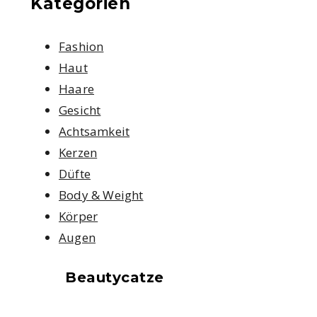
Kategorien
Fashion
Haut
Haare
Gesicht
Achtsamkeit
Kerzen
Düfte
Body & Weight
Körper
Augen
Beautycatze