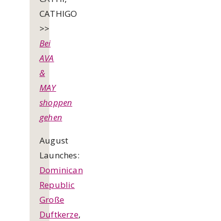
CATHIGO
>>
Bei
AVA
&
MAY
shoppen
gehen
August
Launches:
Dominican
Republic
Große
Duftkerze
,