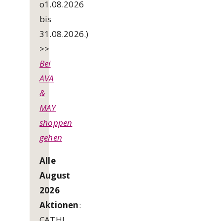
o1.08.2026
bis
31.08.2026.)
>>
Bei
AVA
&
MAY
shoppen
gehen
Alle
August
2026
Aktionen
:
CATHI,