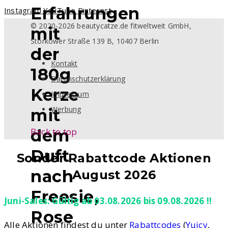
Erfahrungen
Instagram
YouTube
Pinterest
© 2020-2026 beautycatze.de fitweltweit GmbH,
mit
Storkower Straße 139 B, 10407 Berlin
der
Kontakt
180g
Datenschutzerklärung
Kerze
Impressum
Werbung
mit
Back to top
dem
Duft
Sonder Rabattcode Aktionen
nach
August 2026
Freesie,
Juni-Sales: Gültig ab 03.08.2026 bis 09.08.2026 !!
Rose
Alle Aktionen findest du unter
Rabattcodes
(
Yuicy
,