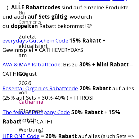
/
…).
ALLE Rabattcodes
sind auf einzelne Produkte
No
und auch
auf Sets gültig
, wodurch
Comments
du
doppelten
Rabatt bekommst! 🩷
Zuletzt
everydays Gutschein Code
15% Rabatt
+
aktualisiert
Gewinnspiel = CATHIEVERYDAYS
am
3.
AVA & MAY Rabattcode
: Bis zu
30% + Mini Rabatt
=
August
CATHIGO
2026
Rosental Organics Rabattcode
20% Rabatt
auf alles
von
(25% auf Sets = 30%-40% ) = FITROSI
Catharina
(Blogpost
The female Company Code
50% Rabatt
+
15%
enthält
Rabatt
= VH_CATHI
Werbung)
HER ONE Code
=
20% Rabatt
auf alles (auch Sets =>