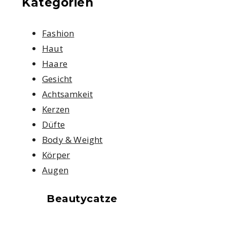
Kategorien
Fashion
Haut
Haare
Gesicht
Achtsamkeit
Kerzen
Düfte
Body & Weight
Körper
Augen
Beautycatze