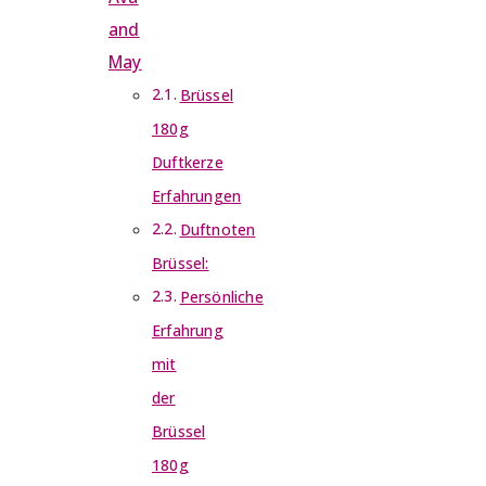
and
May
Brüssel
180g
Duftkerze
Erfahrungen
Duftnoten
Brüssel:
Persönliche
Erfahrung
mit
der
Brüssel
180g