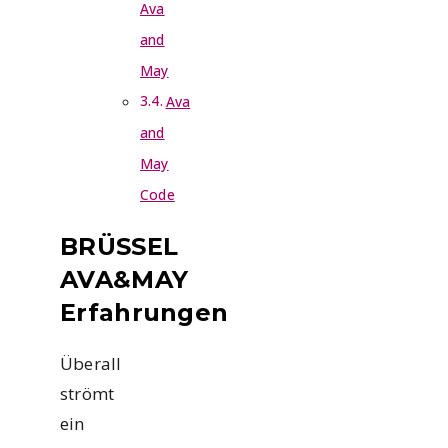
Ava
and
May
Ava
and
May
Code
BRÜSSEL
AVA&MAY
Erfahrungen
Überall
strömt
ein