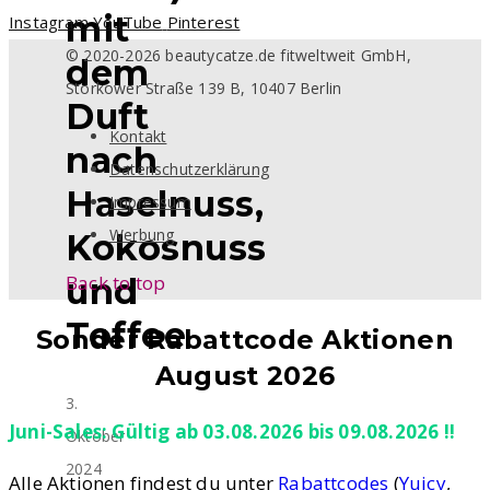
mit
Instagram
YouTube
Pinterest
© 2020-2026 beautycatze.de fitweltweit GmbH,
dem
Storkower Straße 139 B, 10407 Berlin
Duft
Kontakt
nach
Datenschutzerklärung
Haselnuss,
Impressum
Werbung
Kokosnuss
Back to top
und
Toffee
Sonder Rabattcode Aktionen
August 2026
3.
Juni-Sales: Gültig ab 03.08.2026 bis 09.08.2026 !!
Oktober
2024
Alle Aktionen findest du unter
Rabattcodes
(
Yuicy
,