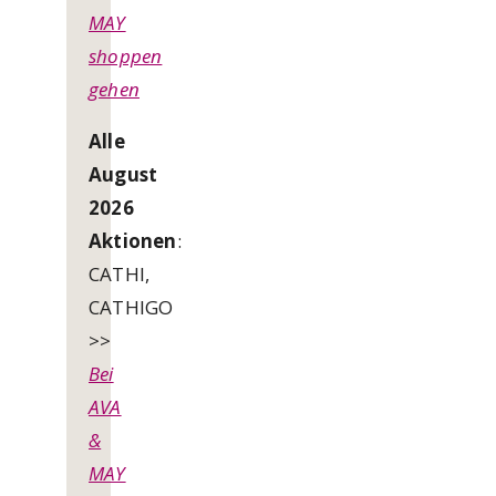
MAY
shoppen
gehen
Alle
August
2026
Aktionen
:
CATHI,
CATHIGO
>>
Bei
AVA
&
MAY