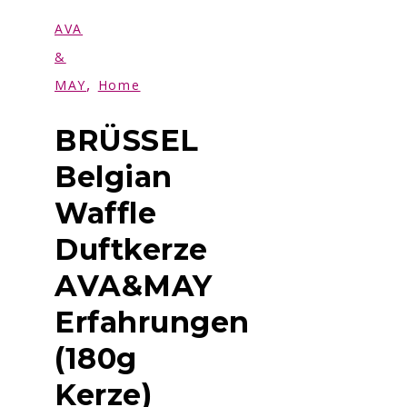
AVA
&
,
MAY
Home
BRÜSSEL
Belgian
Waffle
Duftkerze
AVA&MAY
Erfahrungen
(180g
Kerze)