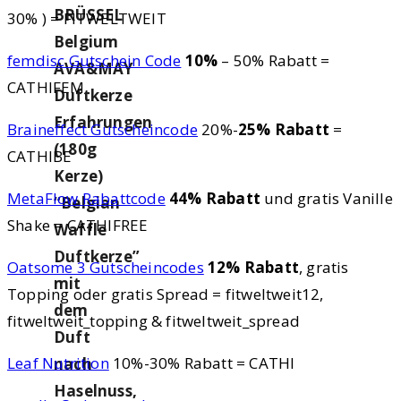
BRÜSSEL
30% ) = FITWELTWEIT
Belgium
femdisc Gutschein Code
10%
– 50% Rabatt =
AVA&MAY
CATHIFEM
Duftkerze
Erfahrungen
Braineffect Gutscheincode
20%-
25% Rabatt
=
(180g
CATHIBE
Kerze)
MetaFlow Rabattcode
44% Rabatt
und gratis Vanille
“Belgian
Shake = CATHIFREE
Waffle
Duftkerze”
Oatsome 3 Gutscheincodes
12% Rabatt
, gratis
mit
Topping oder gratis Spread = fitweltweit12,
dem
fitweltweit_topping & fitweltweit_spread
Duft
Leaf Nutrition
10%-30% Rabatt = CATHI
nach
Haselnuss,