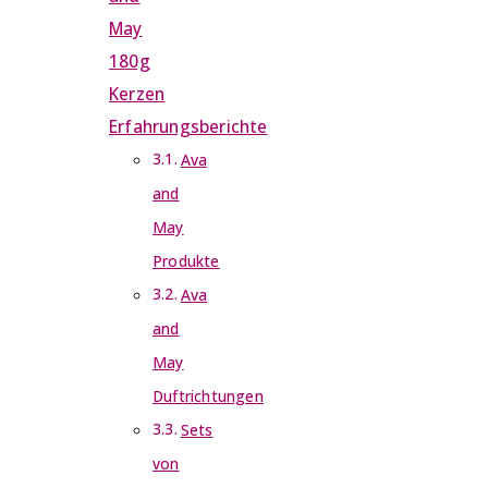
May
180g
Kerzen
Erfahrungsberichte
Ava
and
May
Produkte
Ava
and
May
Duftrichtungen
Sets
von