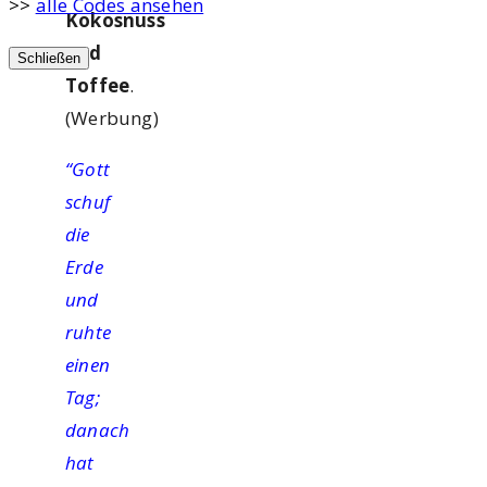
>>
alle Codes ansehen
Kokosnuss
und
Schließen
Toffee
.
(Werbung)
“Gott
schuf
die
Erde
und
ruhte
einen
Tag;
danach
hat