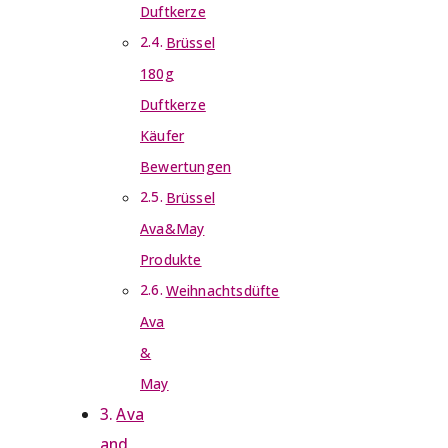
Duftkerze
Brüssel
180g
Duftkerze
Käufer
Bewertungen
Brüssel
Ava&May
Produkte
Weihnachtsdüfte
Ava
&
May
Ava
and