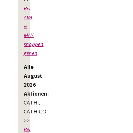
Bei
AVA
&
MAY
shoppen
gehen
Alle
August
2026
Aktionen
:
CATHI,
CATHIGO
>>
Bei