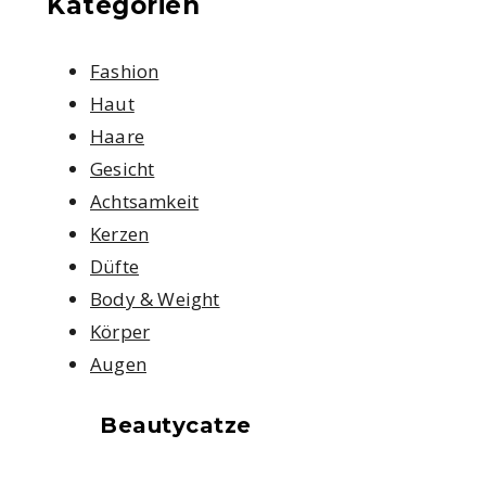
Kategorien
Fashion
Haut
Haare
Gesicht
Achtsamkeit
Kerzen
Düfte
Body & Weight
Körper
Augen
Beautycatze