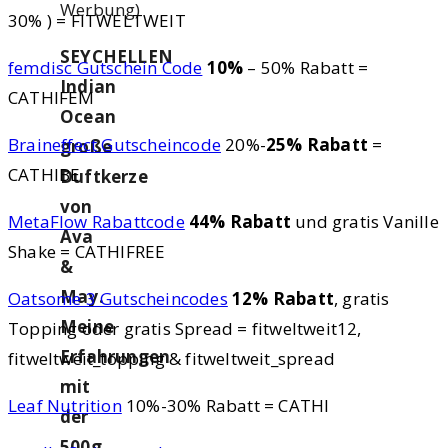
Werbung)
30% ) = FITWELTWEIT
SEYCHELLEN
femdisc Gutschein Code
10%
– 50% Rabatt =
Indian
CATHIFEM
Ocean
Braineffect Gutscheincode
20%-
25% Rabatt
=
große
CATHIBE
Duftkerze
von
MetaFlow Rabattcode
44% Rabatt
und gratis Vanille
Ava
Shake = CATHIFREE
&
May.
Oatsome 3 Gutscheincodes
12% Rabatt
, gratis
Meine
Topping oder gratis Spread = fitweltweit12,
Erfahrungen
fitweltweit_topping & fitweltweit_spread
mit
Leaf Nutrition
10%-30% Rabatt = CATHI
der
500g