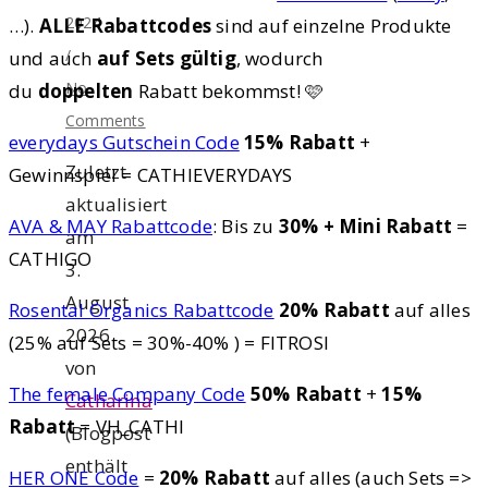
2024
…).
ALLE Rabattcodes
sind auf einzelne Produkte
/
und auch
auf Sets gültig
, wodurch
No
du
doppelten
Rabatt bekommst! 🩷
Comments
everydays Gutschein Code
15% Rabatt
+
Zuletzt
Gewinnspiel = CATHIEVERYDAYS
aktualisiert
AVA & MAY Rabattcode
: Bis zu
30% + Mini Rabatt
=
am
CATHIGO
3.
August
Rosental Organics Rabattcode
20% Rabatt
auf alles
2026
(25% auf Sets = 30%-40% ) = FITROSI
von
The female Company Code
50% Rabatt
+
15%
Catharina
Rabatt
= VH_CATHI
(Blogpost
enthält
HER ONE Code
=
20% Rabatt
auf alles (auch Sets =>