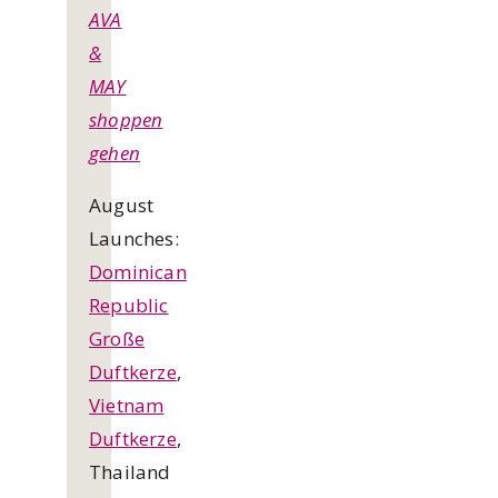
AVA
&
MAY
shoppen
gehen
August
Launches:
Dominican
Republic
Große
Duftkerze
,
Vietnam
Duftkerze
,
Thailand