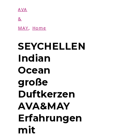
AVA
&
,
MAY
Home
SEYCHELLEN
Indian
Ocean
große
Duftkerzen
AVA&MAY
Erfahrungen
mit