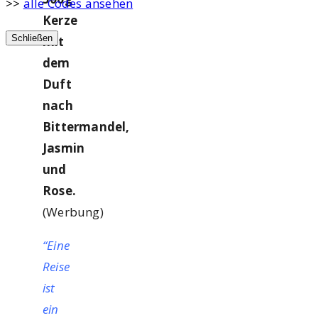
>>
alle Codes ansehen
Kerze
Schließen
mit
dem
Duft
nach
Bittermandel,
Jasmin
und
Rose.
(Werbung)
“Eine
Reise
ist
ein