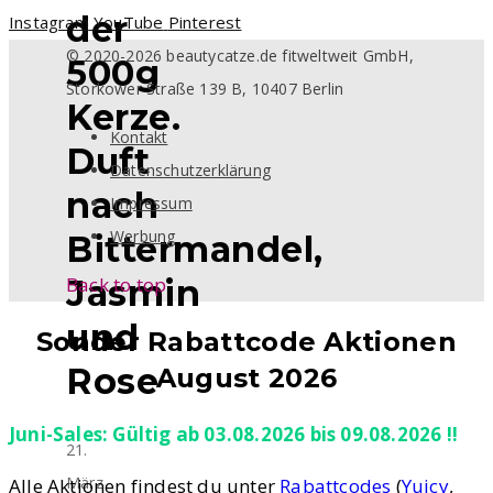
der
Instagram
YouTube
Pinterest
© 2020-2026 beautycatze.de fitweltweit GmbH,
500g
Storkower Straße 139 B, 10407 Berlin
Kerze.
Kontakt
Duft
Datenschutzerklärung
nach
Impressum
Werbung
Bittermandel,
Back to top
Jasmin
und
Sonder Rabattcode Aktionen
Rose
August 2026
Juni-Sales: Gültig ab 03.08.2026 bis 09.08.2026 !!
21.
März
Alle Aktionen findest du unter
Rabattcodes
(
Yuicy
,