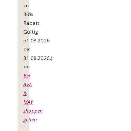
zu
30%
Rabatt.
Gültig
o1.08.2026
bis
31.08.2026.)
>>
Bei
AVA
&
MAY
shoppen
gehen