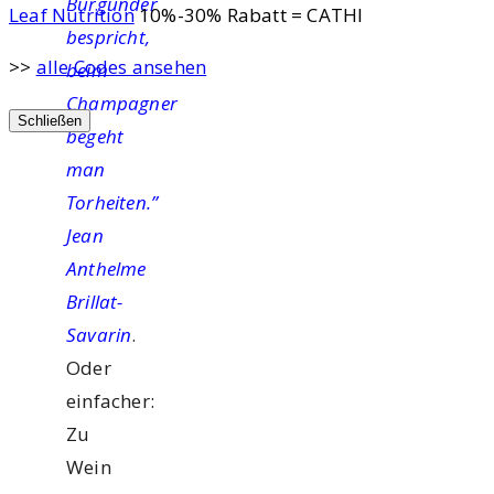
Burgunder
Leaf Nutrition
10%-30% Rabatt = CATHI
bespricht,
>>
alle Codes ansehen
beim
Champagner
Schließen
begeht
man
Torheiten.”
Jean
Anthelme
Brillat-
Savarin
.
Oder
einfacher:
Zu
Wein