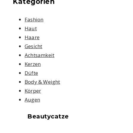
Kategorien
Fashion
Haut
Haare
Gesicht
Achtsamkeit
Kerzen
Düfte
Body & Weight
Körper
Augen
Beautycatze