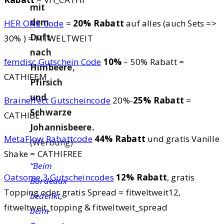
mit
dem
HER ONE Code
=
20% Rabatt
auf alles (auch Sets =>
Duft
30% ) = FITWELTWEIT
nach
femdisc Gutschein Code
10%
– 50% Rabatt =
Himbeere,
CATHIFEM
Pfirsich
und
Braineffect Gutscheincode
20%-
25% Rabatt
=
Schwarze
CATHIBE
Johannisbeere.
MetaFlow Rabattcode
44% Rabatt
und gratis Vanille
(Werbung)
Shake = CATHIFREE
“Beim
Oatsome 3 Gutscheincodes
12% Rabatt
, gratis
Bordeaux
Topping oder gratis Spread = fitweltweit12,
bedenkt,
fitweltweit_topping & fitweltweit_spread
beim