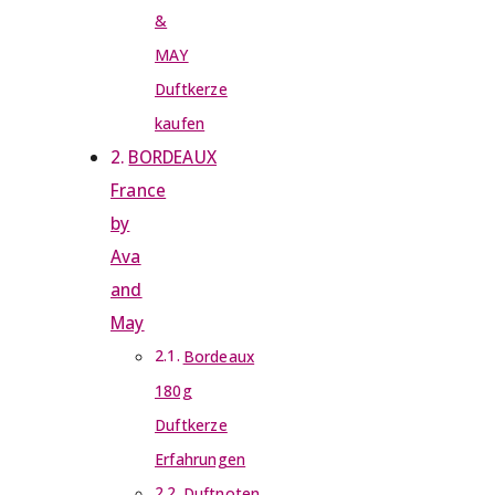
&
MAY
Duftkerze
kaufen
BORDEAUX
France
by
Ava
and
May
Bordeaux
180g
Duftkerze
Erfahrungen
Duftnoten