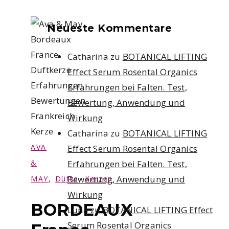
Neueste Kommentare
Catharina
zu
BOTANICAL LIFTING
Effect Serum Rosental Organics
Erfahrungen bei Falten. Test,
Bewertung, Anwendung und
Wirkung
Catharina
zu
BOTANICAL LIFTING
AVA
Effect Serum Rosental Organics
Erfahrungen bei Falten. Test,
&
,
,
Bewertung, Anwendung und
MAY
Düfte
Kerzen
Wirkung
BORDEAUX
Luna
zu
BOTANICAL LIFTING Effect
Serum Rosental Organics