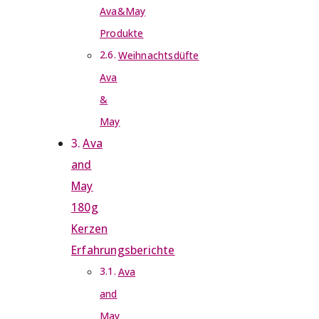
Ava&May
Produkte
Weihnachtsdüfte
Ava
&
May
Ava
and
May
180g
Kerzen
Erfahrungsberichte
Ava
and
May