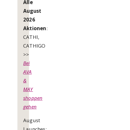
Alle
August
2026
Aktionen
:
CATHI,
CATHIGO
>>
Bei
AVA
&
MAY
shoppen
gehen
August
Launches: