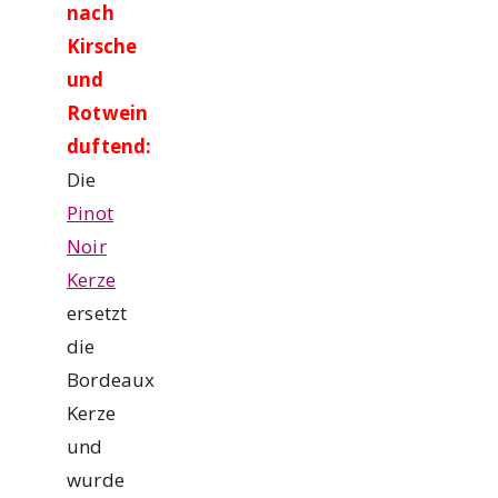
nach
Kirsche
und
Rotwein
duftend:
Die
Pinot
Noir
Kerze
ersetzt
die
Bordeaux
Kerze
und
wurde