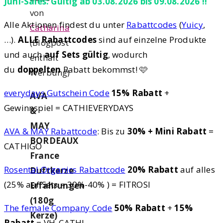
Juni-Sales: Gültig ab 03.08.2026 bis 09.08.2026 !!
von
Alle Aktionen findest du unter
Rabattcodes
(
Yuicy
,
Catharina
…).
ALLE Rabattcodes
sind auf einzelne Produkte
(Blogpost
und auch
auf Sets gültig
, wodurch
enthält
du
doppelten
Rabatt bekommst! 🩷
Werbung)
everydays Gutschein Code
15% Rabatt
+
AVA
Gewinnspiel = CATHIEVERYDAYS
&
MAY
AVA & MAY Rabattcode
: Bis zu
30% + Mini Rabatt
=
BORDEAUX
CATHIGO
France
Rosental Organics Rabattcode
20% Rabatt
auf alles
Duftkerze
(25% auf Sets = 30%-40% ) = FITROSI
Erfahrungen
(180g
The female Company Code
50% Rabatt
+
15%
Kerze)
Rabatt
= VH_CATHI