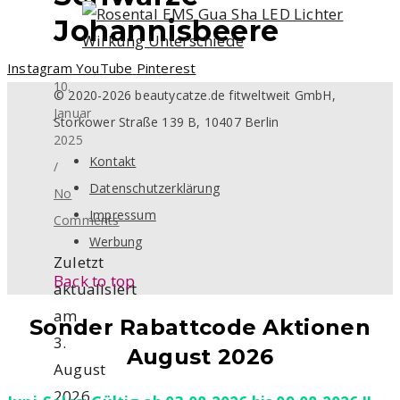
Johannisbeere
Instagram
YouTube
Pinterest
10.
© 2020-2026 beautycatze.de fitweltweit GmbH,
Januar
Storkower Straße 139 B, 10407 Berlin
2025
Kontakt
/
Datenschutzerklärung
No
Impressum
Comments
Werbung
Zuletzt
Back to top
aktualisiert
am
Sonder Rabattcode Aktionen
3.
August 2026
August
2026