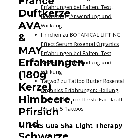
France
Erfahrungen bei Falten. Test,
Duftkerze
Bewertung, Anwendung und
AVA
Wirkung
Irmchen
zu
BOTANICAL LIFTING
&
Effect Serum Rosental Organics
MAY
Erfahrungen bei Falten. Test,
Erfahrungen
Bewertung, Anwendung und
Wirkung
(180g
Tatwo2
zu
Tattoo Butter Rosental
Kerze)
Organics Erfahrungen: Heilung,
Himbeere,
mega Pflege und beste Farbkraft
für alle 5 Tattoos
Pfirsich
und
EMS Gua Sha Light Therapy
Schwarze