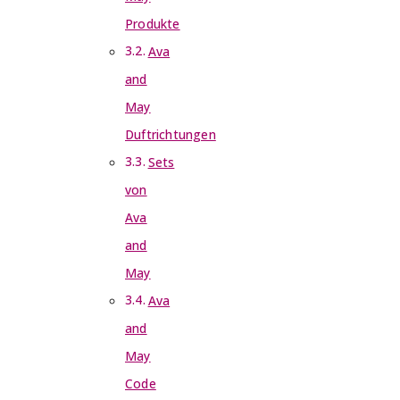
Produkte
Ava
and
May
Duftrichtungen
Sets
von
Ava
and
May
Ava
and
May
Code