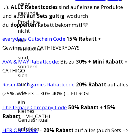
wenn
…).
ALLE Rabattcodes
sind auf einzelne Produkte
gesunde
und auch
auf Sets gültig
, wodurch
Produkte
du
doppelten
Rabatt bekommst! 🩷
nicht
everydays Gutschein Code
15% Rabatt
+
nur
Gewinnspiel = CATHIEVERYDAYS
funktional
sind,
AVA & MAY Rabattcode
: Bis zu
30% + Mini Rabatt
=
sondern
CATHIGO
sich
auch
Rosental Organics Rabattcode
20% Rabatt
auf alles
wie
(25% auf Sets = 30%-40% ) = FITROSI
ein
The female Company Code
50% Rabatt
+
15%
kleines
Rabatt
= VH_CATHI
Genussritual
anfühlen.
HER ONE Code
=
20% Rabatt
auf alles (auch Sets =>