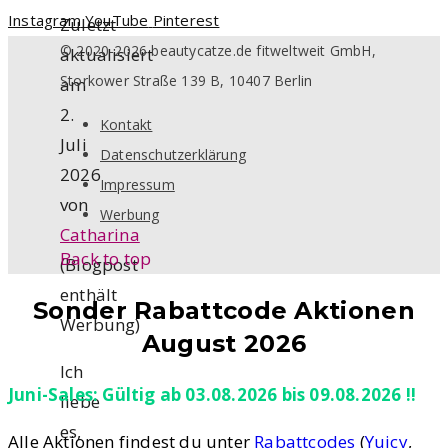
Instagram
YouTube
Pinterest
Zuletzt
© 2020-2026 beautycatze.de fitweltweit GmbH,
aktualisiert
Storkower Straße 139 B, 10407 Berlin
am
2.
Kontakt
Juli
Datenschutzerklärung
2026
Impressum
von
Werbung
Catharina
Back to top
(Blogpost
enthält
Sonder Rabattcode Aktionen
Werbung)
August 2026
Ich
Juni-Sales: Gültig ab 03.08.2026 bis 09.08.2026 !!
liebe
es,
Alle Aktionen findest du unter
Rabattcodes
(
Yuicy
,