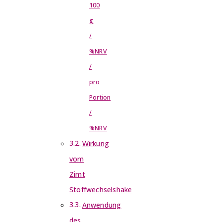
100
g
/
%NRV
/
pro
Portion
/
%NRV
Wirkung
vom
Zimt
Stoffwechselshake
Anwendung
des