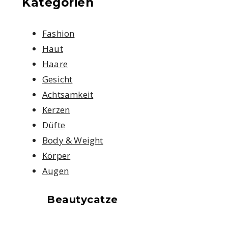
Kategorien
Fashion
Haut
Haare
Gesicht
Achtsamkeit
Kerzen
Düfte
Body & Weight
Körper
Augen
Beautycatze