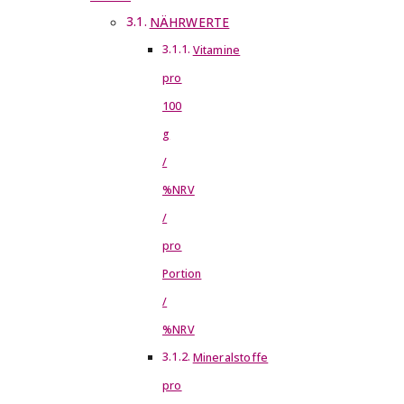
NÄHRWERTE
Vitamine
pro
100
g
/
%NRV
/
pro
Portion
/
%NRV
Mineralstoffe
pro