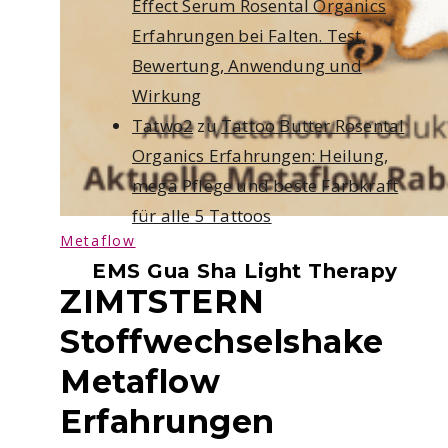
Effect Serum Rosental Organics
Erfahrungen bei Falten. Test,
Bewertung, Anwendung und
Wirkung
Tatwo2
zu
Tattoo Butter Rosental
Organics Erfahrungen: Heilung,
mega Pflege und beste Farbkraft
für alle 5 Tattoos
Metaflow
EMS Gua Sha Light Therapy
ZIMTSTERN
Stoffwechselshake
Metaflow
Erfahrungen