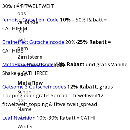
Genau
30% ) = FITWELTWEIT
das
femdisc Gutschein Code
10%
– 50% Rabatt =
verbinde
CATHIFEM
ich
mit
Braineffect Gutscheincode
20%-
25% Rabatt
=
dem
CATHIBE
Zimtstern
MetaFlow Rabattcode
44% Rabatt
und gratis Vanille
Stoffwechselshake
Shake = CATHIFREE
von
MetaFlow
.
Oatsome 3 Gutscheincodes
12% Rabatt
, gratis
Schon
Topping oder gratis Spread = fitweltweit12,
der
fitweltweit_topping & fitweltweit_spread
Name
weckt
Leaf Nutrition
10%-30% Rabatt = CATHI
Winter