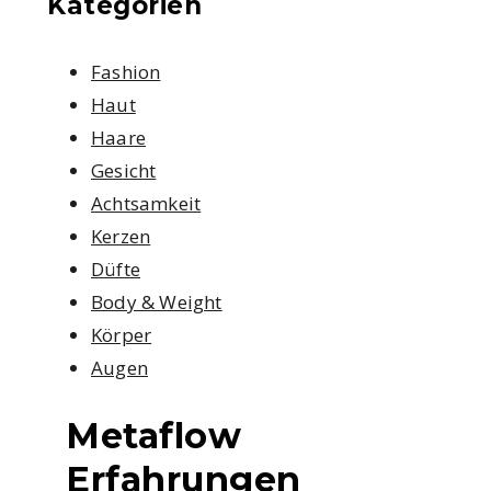
Kategorien
Fashion
Haut
Haare
Gesicht
Achtsamkeit
Kerzen
Düfte
Body & Weight
Körper
Augen
Metaflow
Erfahrungen