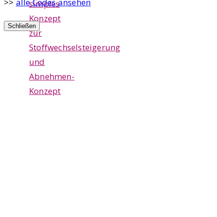
>>
alle Codes ansehen
simples
Konzept
Schließen
zur
Stoffwechselsteigerung
und
Abnehmen-
Konzept
,
was
mich
sehr
überzeugt
hat
und
sich
einfach