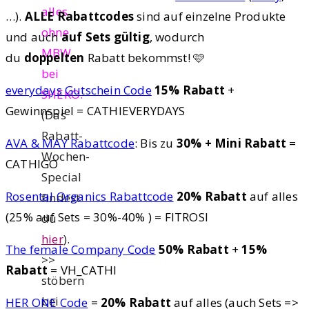
alles
…).
ALLE Rabattcodes
sind auf einzelne Produkte
ohne
und auch
auf Sets gültig
, wodurch
MBW
du
doppelten
Rabatt bekommst! 🩷
bei
everydays Gutschein Code
15% Rabatt
+
SHEKO.
Gewinnspiel = CATHIEVERYDAYS
(Das
Rabatt-
AVA & MAY Rabattcode
: Bis zu
30% + Mini Rabatt
=
Wochen-
CATHIGO
Special
Rosental Organics Rabattcode
20% Rabatt
auf alles
findest
(25% auf Sets = 30%-40% ) = FITROSI
du
hier
).
The female Company Code
50% Rabatt
+
15%
>>
Rabatt
= VH_CATHI
stöbern
bei
HER ONE Code
=
20% Rabatt
auf alles (auch Sets =>