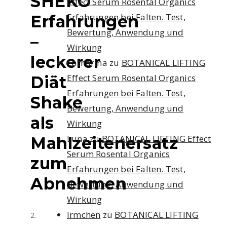
SHEKO
Effect Serum Rosental Organics
Erfahrungen bei Falten. Test,
Erfahrungen
Bewertung, Anwendung und
–
Wirkung
leckerer
Catharina
zu
BOTANICAL LIFTING
Effect Serum Rosental Organics
Diät
Erfahrungen bei Falten. Test,
Shake
Bewertung, Anwendung und
als
Wirkung
Luna
zu
BOTANICAL LIFTING Effect
Mahlzeitenersatz
Serum Rosental Organics
zum
Erfahrungen bei Falten. Test,
Abnehmen
Bewertung, Anwendung und
Wirkung
Irmchen
zu
BOTANICAL LIFTING
2.