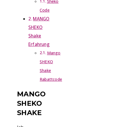
Sheko
Code
MANGO
SHEKO
Shake
Erfahrung
Mango
SHEKO
Shake
Rabattcode
MANGO
SHEKO
SHAKE