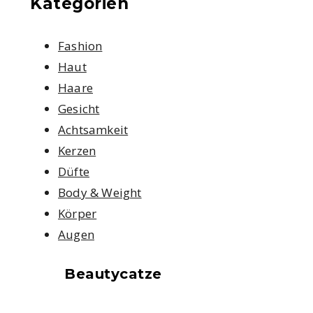
Kategorien
Fashion
Haut
Haare
Gesicht
Achtsamkeit
Kerzen
Düfte
Body & Weight
Körper
Augen
Beautycatze