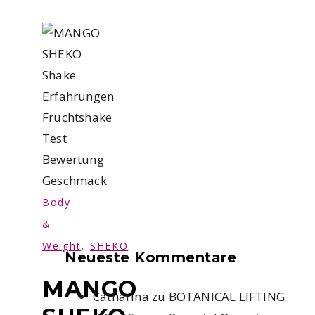
Body
&
,
Weight
SHEKO
Neueste Kommentare
MANGO
Catharina
zu
BOTANICAL LIFTING