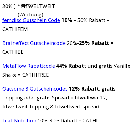
SHEKO
30% ) = FITWELTWEIT
(Werbung)
femdisc Gutschein Code
10%
– 50% Rabatt =
Ich
CATHIFEM
arbeite
Braineffect Gutscheincode
20%-
25% Rabatt
=
nicht
CATHIBE
mehr
mit
MetaFlow Rabattcode
44% Rabatt
und gratis Vanille
Sheko
Shake = CATHIFREE
zusammen
Oatsome 3 Gutscheincodes
12% Rabatt
, gratis
und
Topping oder gratis Spread = fitweltweit12,
nutze
fitweltweit_topping & fitweltweit_spread
derzeit
ein
Leaf Nutrition
10%-30% Rabatt = CATHI
sehr