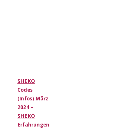
einfach
ohne
Verzicht
in
den
Alltag
integreren
lässt.
SHEKO
Codes
(Infos)
März
2024
–
SHEKO
Erfahrungen