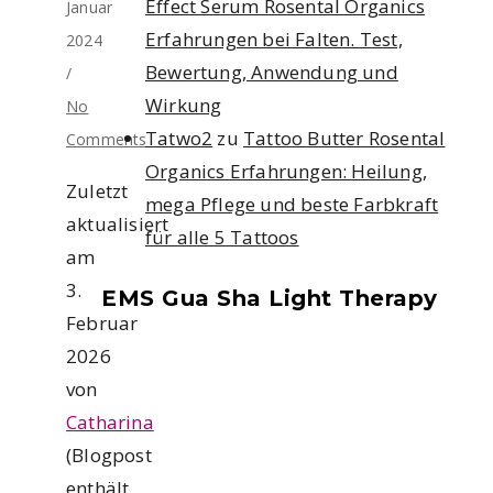
Effect Serum Rosental Organics
Januar
Erfahrungen bei Falten. Test,
2024
Bewertung, Anwendung und
/
Wirkung
No
Tatwo2
zu
Tattoo Butter Rosental
Comments
Organics Erfahrungen: Heilung,
Zuletzt
mega Pflege und beste Farbkraft
aktualisiert
für alle 5 Tattoos
am
3.
EMS Gua Sha Light Therapy
Februar
2026
von
Catharina
(Blogpost
enthält