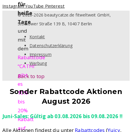
für
Instagram
YouTube
Pinterest
heiße
© 2020-2026 beautycatze.de fitweltweit GmbH,
Tage
Storkower Straße 139 B, 10407 Berlin
und
Kontakt
mit
Datenschutzerklärung
dem
Impressum
Rabattcode
Werbung
“CATHI”
gibt
Back to top
es
Sonder Rabattcode Aktionen
10%
August 2026
bis
20%
Juni-Sales: Gültig ab 03.08.2026 bis 09.08.2026 !!
Rabatt
auf
Alle Aktionen findest du unter
Rabattcodes
(
Yuicy
,