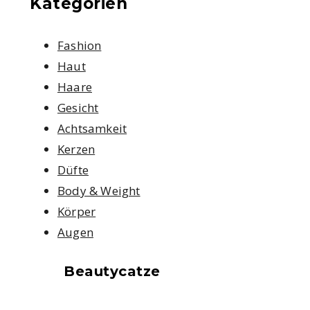
Kategorien
Fashion
Haut
Haare
Gesicht
Achtsamkeit
Kerzen
Düfte
Body & Weight
Körper
Augen
Beautycatze