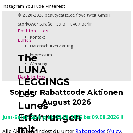
Instagram
YouTube
Pinterest
© 2020-2026 beautycatze.de fitweltweit GmbH,
Storkower Straße 139 B, 10407 Berlin
,
Fashion
Les
Kontakt
Lunes
Datenschutzerklärung
Impressum
The
Werbung
LUNA
Back to top
LEGGINGS
Sonder Rabattcode Aktionen
Les
August 2026
Lunes
Erfahrungen
Juni-Sales: Gültig ab 03.08.2026 bis 09.08.2026 !!
mit
Alle Aktionen findest du unter
Rabattcodes
(
Yuicy
,