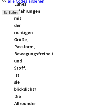
>>
alle Codes ansehen
Lunes
Erfahrungen
Schließen
mit
der
richtigen
Größe,
Passform,
Bewegungsfreiheit
und
Stoff.
Ist
sie
blickdicht?
Die
Allrounder