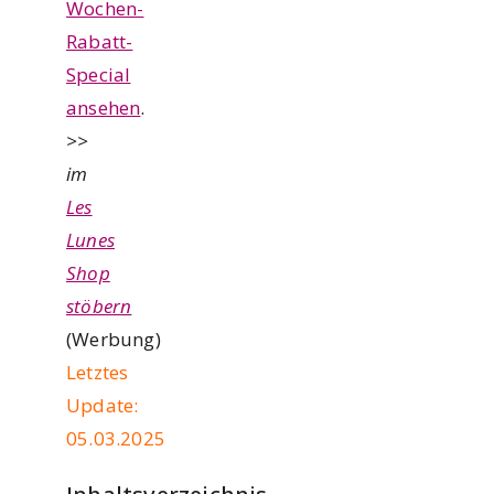
Wochen-
Rabatt-
Special
ansehen
.
>>
im
Les
Lunes
Shop
stöbern
(Werbung)
Letztes
Update:
05.03.2025