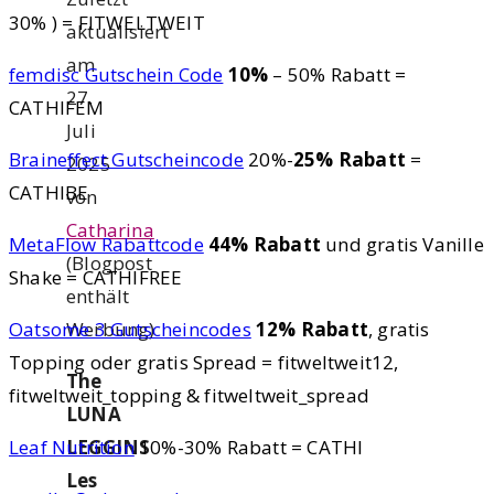
30% ) = FITWELTWEIT
aktualisiert
am
femdisc Gutschein Code
10%
– 50% Rabatt =
27.
CATHIFEM
Juli
Braineffect Gutscheincode
20%-
25% Rabatt
=
2025
CATHIBE
von
Catharina
MetaFlow Rabattcode
44% Rabatt
und gratis Vanille
(Blogpost
Shake = CATHIFREE
enthält
Werbung)
Oatsome 3 Gutscheincodes
12% Rabatt
, gratis
Topping oder gratis Spread = fitweltweit12,
The
fitweltweit_topping & fitweltweit_spread
LUNA
LEGGINS
Leaf Nutrition
10%-30% Rabatt = CATHI
Les