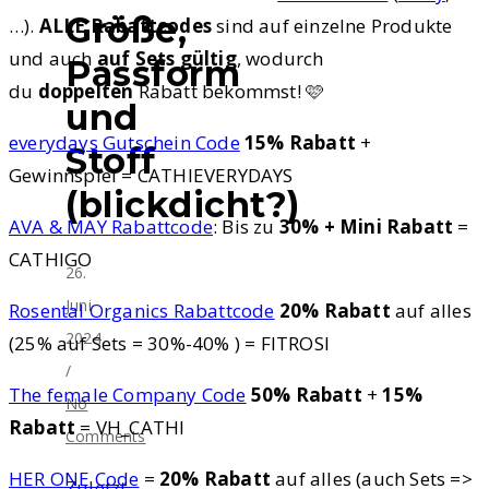
Größe,
…).
ALLE Rabattcodes
sind auf einzelne Produkte
und auch
auf Sets gültig
, wodurch
Passform
du
doppelten
Rabatt bekommst! 🩷
und
everydays Gutschein Code
15% Rabatt
+
Stoff
Gewinnspiel = CATHIEVERYDAYS
(blickdicht?)
AVA & MAY Rabattcode
: Bis zu
30% + Mini Rabatt
=
CATHIGO
26.
Juni
Rosental Organics Rabattcode
20% Rabatt
auf alles
2024
(25% auf Sets = 30%-40% ) = FITROSI
/
The female Company Code
50% Rabatt
+
15%
No
Rabatt
= VH_CATHI
Comments
HER ONE Code
=
20% Rabatt
auf alles (auch Sets =>
Zuletzt