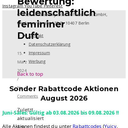
Bewertung:
Instagram
YouTube
Pinterest
leidenschaftlich
© 2020-2026 beautycatze.de fitweltweit GmbH,
femininer
Storkower Straße 139 B, 10407 Berlin
Duft
Kontakt
Datenschutzerklärung
Impressum
15.
Werbung
März
2024
Back to top
/
Sonder Rabattcode Aktionen
No
Comments
August 2026
Zuletzt
Juni-Sales: Gültig ab 03.08.2026 bis 09.08.2026 !!
aktualisiert
Alle Aktionen findest du unter
Rabattcodes
(
Yuicy
,
am