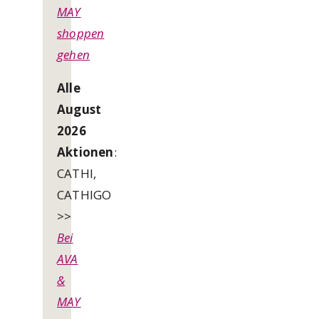
MAY
shoppen
gehen
Alle
August
2026
Aktionen
:
CATHI,
CATHIGO
>>
Bei
AVA
&
MAY