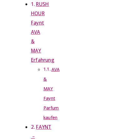
RUSH
HOUR
Faynt
AVA
&
MAY
Erfahrung
AVA
&
MAY
Faynt
Parfum
kaufen
FAYNT
–