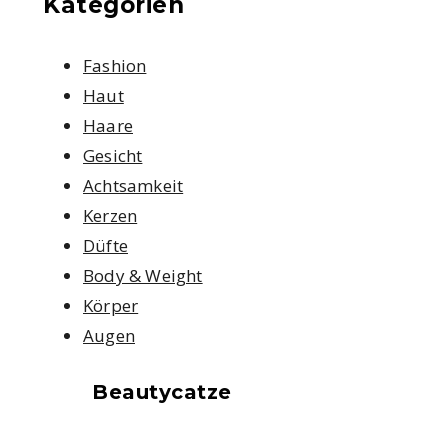
Kategorien
Fashion
Haut
Haare
Gesicht
Achtsamkeit
Kerzen
Düfte
Body & Weight
Körper
Augen
Beautycatze