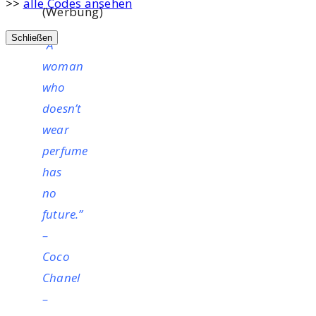
>>
alle Codes ansehen
(Werbung)
Schließen
“A
woman
who
doesn’t
wear
perfume
has
no
future.”
–
Coco
Chanel
–