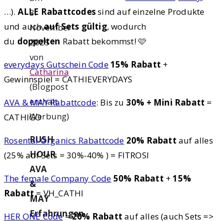
…).
ALLE Rabattcodes
sind auf einzelne Produkte
3.
und auch
auf Sets gültig
, wodurch
November
du
doppelten
Rabatt bekommst! 🩷
2025
von
everydays Gutschein Code
15% Rabatt
+
Catharina
Gewinnspiel = CATHIEVERYDAYS
(Blogpost
enthält
AVA & MAY Rabattcode
: Bis zu
30% + Mini Rabatt
=
Werbung)
CATHIGO
RUSH
Rosental Organics Rabattcode
20% Rabatt
auf alles
HOUR
(25% auf Sets = 30%-40% ) = FITROSI
AVA
The female Company Code
50% Rabatt
+
15%
&
Rabatt
= VH_CATHI
MAY
Erfahrungen
HER ONE Code
=
20% Rabatt
auf alles (auch Sets =>