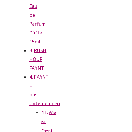
Eau
de
Parfum
Düfte
15ml
RUSH
HOUR
FAYNT
FAYNT
–
das
Unternehmen
Wie
ist
Faynt