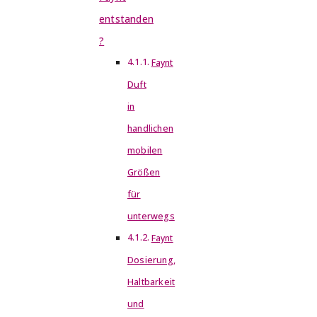
entstanden
?
Faynt
Duft
in
handlichen
mobilen
Größen
für
unterwegs
Faynt
Dosierung,
Haltbarkeit
und