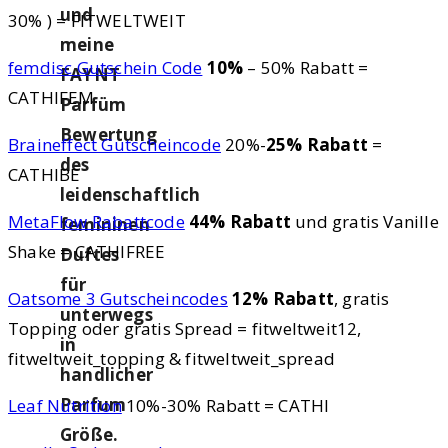
und
30% ) = FITWELTWEIT
meine
femdisc Gutschein Code
10%
– 50% Rabatt =
FAYNT
CATHIFEM
Parfüm
Bewertung
Braineffect Gutscheincode
20%-
25% Rabatt
=
des
CATHIBE
leidenschaftlich
MetaFlow Rabattcode
44% Rabatt
und gratis Vanille
femininen
Shake = CATHIFREE
Duftes
für
Oatsome 3 Gutscheincodes
12% Rabatt
, gratis
unterwegs
Topping oder gratis Spread = fitweltweit12,
in
fitweltweit_topping & fitweltweit_spread
handlicher
Parfum
Leaf Nutrition
10%-30% Rabatt = CATHI
Größe.