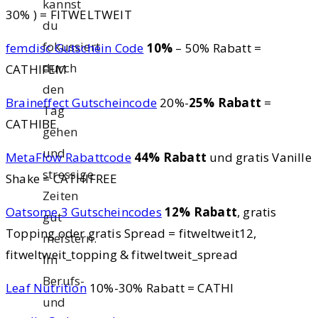
kannst
30% ) = FITWELTWEIT
du
fokussiert
femdisc Gutschein Code
10%
– 50% Rabatt =
durch
CATHIFEM
den
Braineffect Gutscheincode
20%-
25% Rabatt
=
Tag
CATHIBE
gehen
und
MetaFlow Rabattcode
44% Rabatt
und gratis Vanille
stressige
Shake = CATHIFREE
Zeiten
Oatsome 3 Gutscheincodes
12% Rabatt
, gratis
gut
Topping oder gratis Spread = fitweltweit12,
meistern.
fitweltweit_topping & fitweltweit_spread
Im
Berufs-
Leaf Nutrition
10%-30% Rabatt = CATHI
und