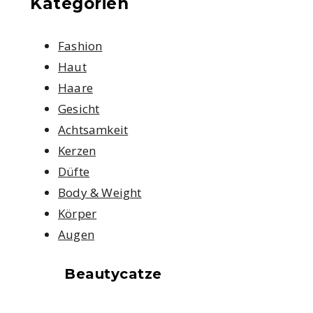
Kategorien
Fashion
Haut
Haare
Gesicht
Achtsamkeit
Kerzen
Düfte
Body & Weight
Körper
Augen
Beautycatze