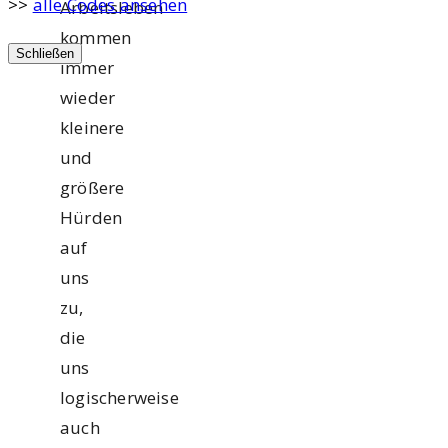
>>
alle Codes ansehen
Arbeitsleben
kommen
Schließen
immer
wieder
kleinere
und
größere
Hürden
auf
uns
zu,
die
uns
logischerweise
auch