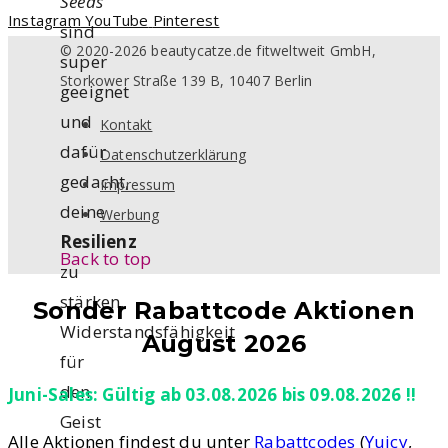
Seeds
Instagram
YouTube
Pinterest
sind
© 2020-2026 beautycatze.de fitweltweit GmbH,
super
Storkower Straße 139 B, 10407 Berlin
geeignet
und
Kontakt
dafür
Datenschutzerklärung
gedacht,
Impressum
deine
Werbung
Resilienz
Back to top
zu
stärken.
Sonder Rabattcode Aktionen
Widerstandsfähigkeit
August 2026
für
den
Juni-Sales: Gültig ab 03.08.2026 bis 09.08.2026 !!
Geist
Alle Aktionen findest du unter
Rabattcodes
(
Yuicy
,