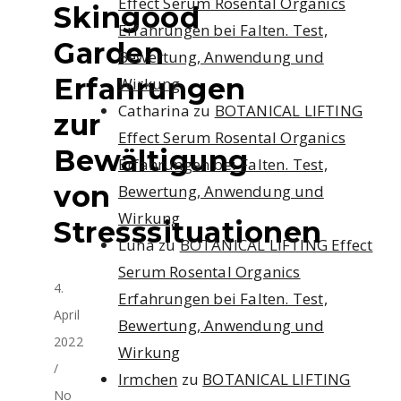
Effect Serum Rosental Organics
Skingood
Erfahrungen bei Falten. Test,
Garden
Bewertung, Anwendung und
Erfahrungen
Wirkung
Catharina
zu
BOTANICAL LIFTING
zur
Effect Serum Rosental Organics
Bewältigung
Erfahrungen bei Falten. Test,
von
Bewertung, Anwendung und
Wirkung
Stresssituationen
Luna
zu
BOTANICAL LIFTING Effect
Serum Rosental Organics
4.
Erfahrungen bei Falten. Test,
April
Bewertung, Anwendung und
2022
Wirkung
/
Irmchen
zu
BOTANICAL LIFTING
No