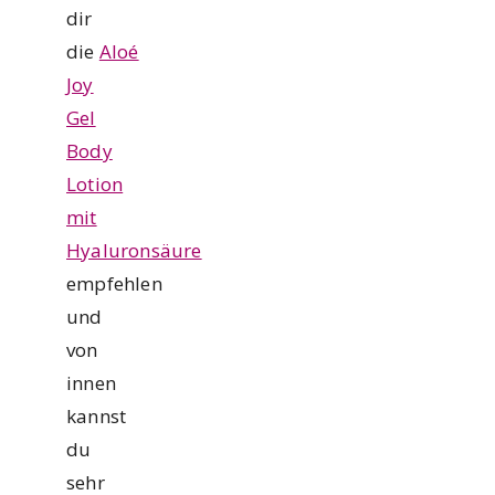
dir
die
Aloé
Joy
Gel
Body
Lotion
mit
Hyaluronsäure
empfehlen
und
von
innen
kannst
du
sehr