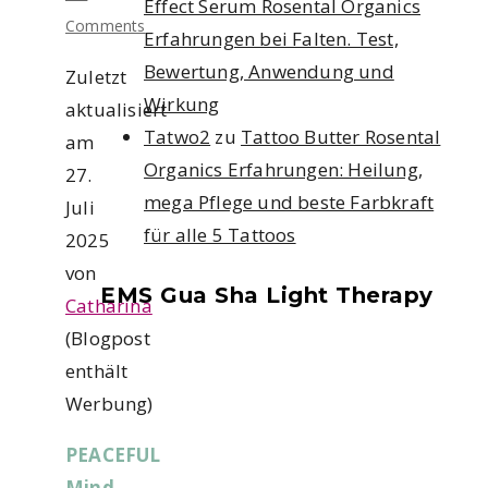
Effect Serum Rosental Organics
Comments
Erfahrungen bei Falten. Test,
Bewertung, Anwendung und
Zuletzt
Wirkung
aktualisiert
Tatwo2
zu
Tattoo Butter Rosental
am
Organics Erfahrungen: Heilung,
27.
mega Pflege und beste Farbkraft
Juli
für alle 5 Tattoos
2025
von
EMS Gua Sha Light Therapy
Catharina
(Blogpost
enthält
Werbung)
PEACEFUL
Mind