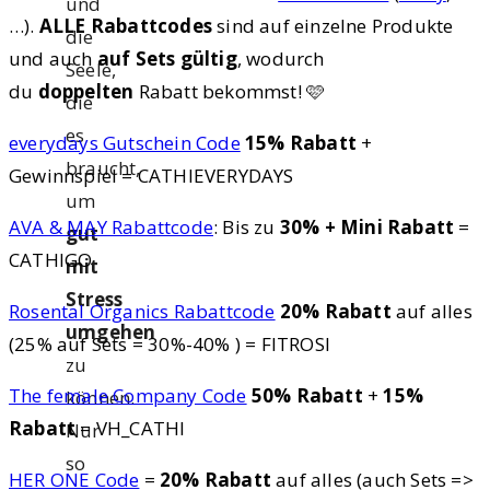
und
…).
ALLE Rabattcodes
sind auf einzelne Produkte
die
und auch
auf Sets gültig
, wodurch
Seele,
du
doppelten
Rabatt bekommst! 🩷
die
es
everydays Gutschein Code
15% Rabatt
+
braucht,
Gewinnspiel = CATHIEVERYDAYS
um
AVA & MAY Rabattcode
: Bis zu
30% + Mini Rabatt
=
gut
CATHIGO
mit
Stress
Rosental Organics Rabattcode
20% Rabatt
auf alles
umgehen
(25% auf Sets = 30%-40% ) = FITROSI
zu
The female Company Code
50% Rabatt
+
15%
können.
Rabatt
= VH_CATHI
Nur
so
HER ONE Code
=
20% Rabatt
auf alles (auch Sets =>