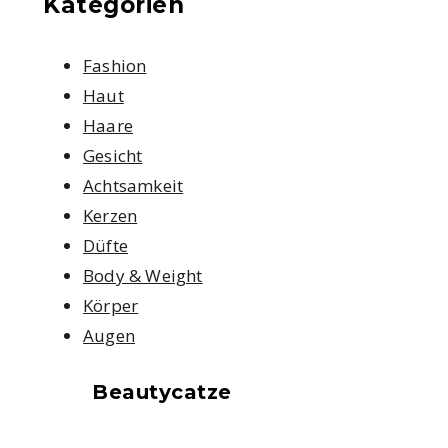
Kategorien
Fashion
Haut
Haare
Gesicht
Achtsamkeit
Kerzen
Düfte
Body & Weight
Körper
Augen
Beautycatze