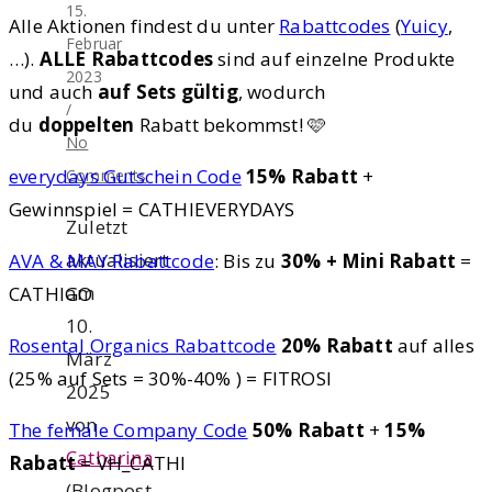
15.
Alle Aktionen findest du unter
Rabattcodes
(
Yuicy
,
Februar
…).
ALLE Rabattcodes
sind auf einzelne Produkte
2023
und auch
auf Sets gültig
, wodurch
/
du
doppelten
Rabatt bekommst! 🩷
No
everydays Gutschein Code
15% Rabatt
+
Comments
Gewinnspiel = CATHIEVERYDAYS
Zuletzt
aktualisiert
AVA & MAY Rabattcode
: Bis zu
30% + Mini Rabatt
=
am
CATHIGO
10.
Rosental Organics Rabattcode
20% Rabatt
auf alles
März
(25% auf Sets = 30%-40% ) = FITROSI
2025
von
The female Company Code
50% Rabatt
+
15%
Catharina
Rabatt
= VH_CATHI
(Blogpost