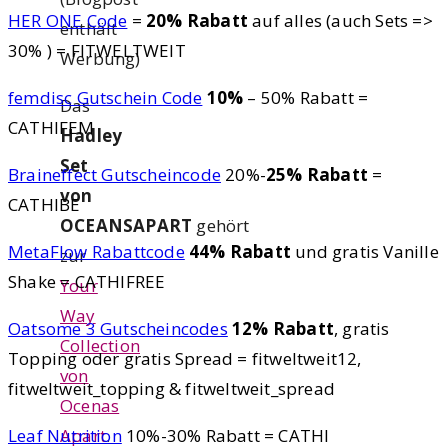
HER ONE Code
=
20% Rabatt
auf alles (auch Sets =>
enthält
30% ) = FITWELTWEIT
Werbung)
femdisc Gutschein Code
10%
– 50% Rabatt =
Das
CATHIFEM
Hadley
Set
Braineffect Gutscheincode
20%-
25% Rabatt
=
von
CATHIBE
OCEANSAPART
gehört
MetaFlow Rabattcode
44% Rabatt
und gratis Vanille
zur
Shake = CATHIFREE
Your
Way
Oatsome 3 Gutscheincodes
12% Rabatt
, gratis
Collection
Topping oder gratis Spread = fitweltweit12,
von
fitweltweit_topping & fitweltweit_spread
Ocenas
Apart
.
Leaf Nutrition
10%-30% Rabatt = CATHI