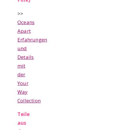
>>
Oceans
Apart
Erfahrungen
und
Details
mit
der
Your
Way
Collection
Teile
aus