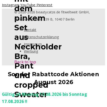
Instagram
YouTube
Pinterest
dem
© 2020-2026 beautycatze.de fitweltweit GmbH,
pinkem
Storkower Straße 139 B, 10407 Berlin
Set
Kontakt
aus
Datenschutzerklärung
Impressum
Neckholder
Werbung
Bra,
Back to top
Pant
Sonder Rabattcode Aktionen
und
August 2026
cropped
Sweater
Gültig ab Montag 10.08.2026 bis Sonntag
17.08.2026 !!