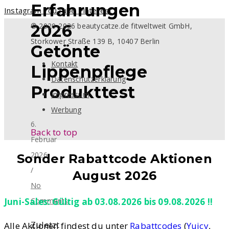
Erfahrungen
Instagram
YouTube
Pinterest
© 2020-2026 beautycatze.de fitweltweit GmbH,
2026
Storkower Straße 139 B, 10407 Berlin
Getönte
Kontakt
Lippenpflege
Datenschutzerklärung
Produkttest
Impressum
Werbung
6.
Back to top
Februar
2026
Sonder Rabattcode Aktionen
/
August 2026
No
Comments
Juni-Sales: Gültig ab 03.08.2026 bis 09.08.2026 !!
Zuletzt
Alle Aktionen findest du unter
Rabattcodes
(
Yuicy
,