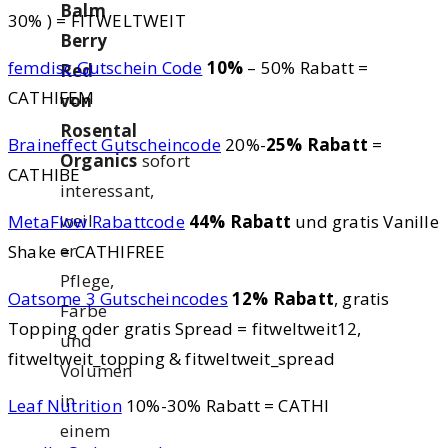
Balm
30% ) = FITWELTWEIT
Berry
femdisc Gutschein Code
10%
– 50% Rabatt =
Red
CATHIFEM
von
Rosental
Braineffect Gutscheincode
20%-
25% Rabatt
=
Organics
sofort
CATHIBE
interessant,
weil
MetaFlow Rabattcode
44% Rabatt
und gratis Vanille
er
Shake = CATHIFREE
Pflege,
Oatsome 3 Gutscheincodes
12% Rabatt
, gratis
Farbe
Topping oder gratis Spread = fitweltweit12,
und
fitweltweit_topping & fitweltweit_spread
Volumen
in
Leaf Nutrition
10%-30% Rabatt = CATHI
einem