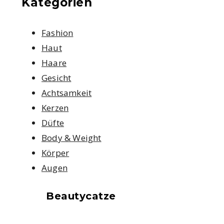
Kategorien
Fashion
Haut
Haare
Gesicht
Achtsamkeit
Kerzen
Düfte
Body & Weight
Körper
Augen
Beautycatze