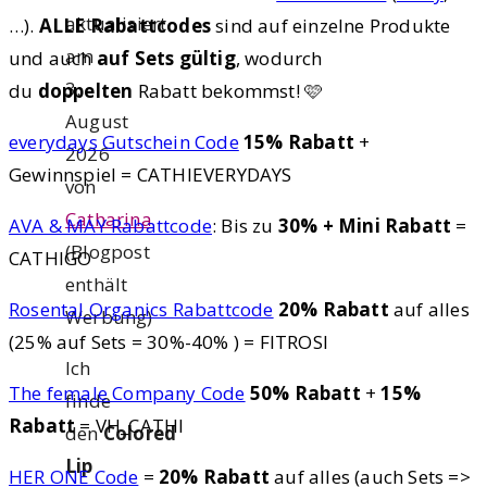
aktualisiert
…).
ALLE Rabattcodes
sind auf einzelne Produkte
am
und auch
auf Sets gültig
, wodurch
3.
du
doppelten
Rabatt bekommst! 🩷
August
everydays Gutschein Code
15% Rabatt
+
2026
Gewinnspiel = CATHIEVERYDAYS
von
Catharina
AVA & MAY Rabattcode
: Bis zu
30% + Mini Rabatt
=
(Blogpost
CATHIGO
enthält
Rosental Organics Rabattcode
20% Rabatt
auf alles
Werbung)
(25% auf Sets = 30%-40% ) = FITROSI
Ich
The female Company Code
50% Rabatt
+
15%
finde
Rabatt
= VH_CATHI
den
Colored
Lip
HER ONE Code
=
20% Rabatt
auf alles (auch Sets =>