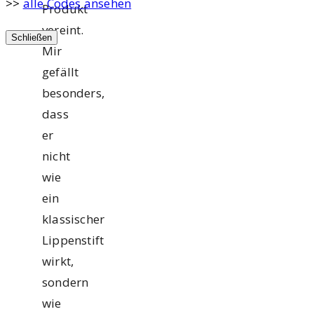
>>
alle Codes ansehen
Produkt
vereint.
Schließen
Mir
gefällt
besonders,
dass
er
nicht
wie
ein
klassischer
Lippenstift
wirkt,
sondern
wie