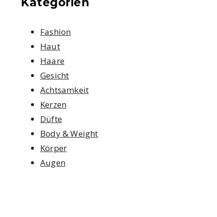
Kategorien
Fashion
Haut
Haare
Gesicht
Achtsamkeit
Kerzen
Düfte
Body & Weight
Körper
Augen