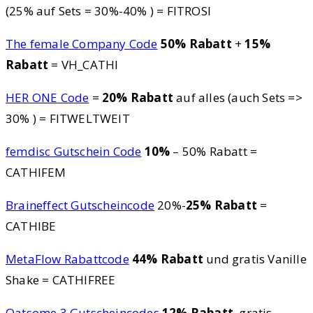
(25% auf Sets = 30%-40% ) = FITROSI
The female Company Code
50% Rabatt
+
15%
Rabatt
= VH_CATHI
HER ONE Code
=
20% Rabatt
auf alles (auch Sets =>
30% ) = FITWELTWEIT
femdisc Gutschein Code
10%
– 50% Rabatt =
CATHIFEM
Braineffect Gutscheincode
20%-
25% Rabatt
=
CATHIBE
MetaFlow Rabattcode
44% Rabatt
und gratis Vanille
Shake = CATHIFREE
Oatsome 3 Gutscheincodes
12% Rabatt
, gratis