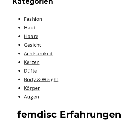
Kategorien
Fashion
Haut
Haare
Gesicht
Achtsamkeit
Kerzen
Düfte
Body & Weight
Körper
Augen
femdisc Erfahrungen