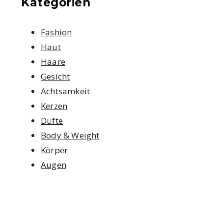
Kategorien
Fashion
Haut
Haare
Gesicht
Achtsamkeit
Kerzen
Düfte
Body & Weight
Körper
Augen