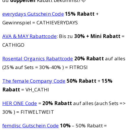
du
doppelten
Rabatt bekommst! 🩷
everydays Gutschein Code
15% Rabatt
+
Gewinnspiel = CATHIEVERYDAYS
AVA & MAY Rabattcode
: Bis zu
30% + Mini Rabatt
=
CATHIGO
Rosental Organics Rabattcode
20% Rabatt
auf alles
(25% auf Sets = 30%-40% ) = FITROSI
The female Company Code
50% Rabatt
+
15%
Rabatt
= VH_CATHI
HER ONE Code
=
20% Rabatt
auf alles (auch Sets =>
30% ) = FITWELTWEIT
femdisc Gutschein Code
10%
– 50% Rabatt =