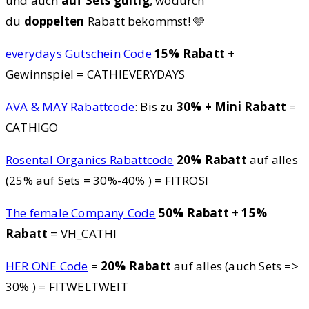
und auch
auf Sets gültig
, wodurch
du
doppelten
Rabatt bekommst! 🩷
everydays Gutschein Code
15% Rabatt
+
Gewinnspiel = CATHIEVERYDAYS
AVA & MAY Rabattcode
: Bis zu
30% + Mini Rabatt
=
CATHIGO
Rosental Organics Rabattcode
20% Rabatt
auf alles
(25% auf Sets = 30%-40% ) = FITROSI
The female Company Code
50% Rabatt
+
15%
Rabatt
= VH_CATHI
HER ONE Code
=
20% Rabatt
auf alles (auch Sets =>
30% ) = FITWELTWEIT