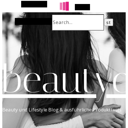
Alt Sidebar
Search
Random Article
beautyc
Beauty und Lifestyle Blog & ausführliche Produkttests