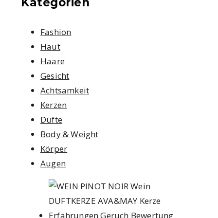
Kategorien
Fashion
Haut
Haare
Gesicht
Achtsamkeit
Kerzen
Düfte
Body & Weight
Körper
Augen