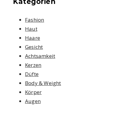
Kategorien
Fashion
Haut
Haare
Gesicht
Achtsamkeit
Kerzen
Düfte
Body & Weight
Körper
Augen