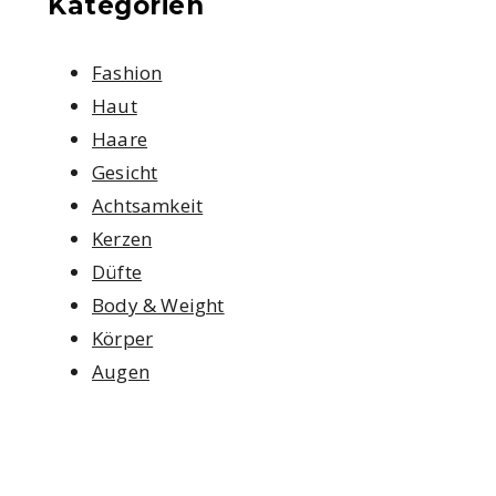
Kategorien
Fashion
Haut
Haare
Gesicht
Achtsamkeit
Kerzen
Düfte
Body & Weight
Körper
Augen