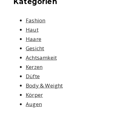
Kategorien
Fashion
Haut
Haare
Gesicht
Achtsamkeit
Kerzen
Düfte
Body & Weight
Körper
Augen