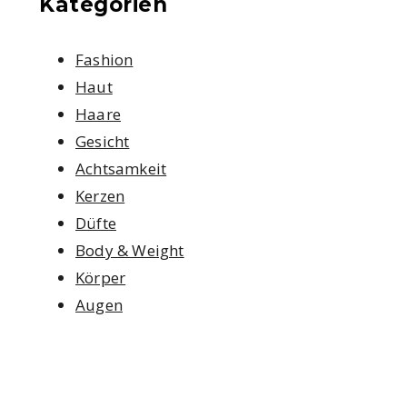
Kategorien
Fashion
Haut
Haare
Gesicht
Achtsamkeit
Kerzen
Düfte
Body & Weight
Körper
Augen