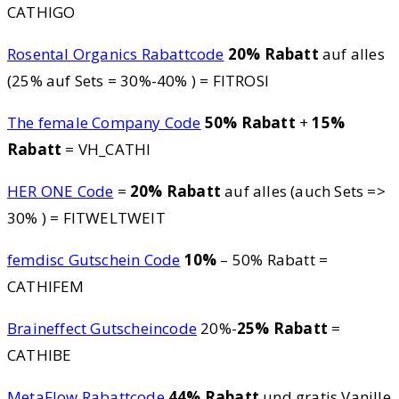
CATHIGO
Rosental Organics Rabattcode
20% Rabatt
auf alles
(25% auf Sets = 30%-40% ) = FITROSI
The female Company Code
50% Rabatt
+
15%
Rabatt
= VH_CATHI
HER ONE Code
=
20% Rabatt
auf alles (auch Sets =>
30% ) = FITWELTWEIT
femdisc Gutschein Code
10%
– 50% Rabatt =
CATHIFEM
Braineffect Gutscheincode
20%-
25% Rabatt
=
CATHIBE
MetaFlow Rabattcode
44% Rabatt
und gratis Vanille