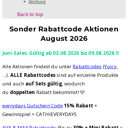
Werbung
Back to top
Sonder Rabattcode Aktionen
August 2026
Juni-Sales: Gültig ab 03.08.2026 bis 09.08.2026 !!
Alle Aktionen findest du unter
Rabattcodes
(
Yuicy
,
…).
ALLE Rabattcodes
sind auf einzelne Produkte
und auch
auf Sets gültig
, wodurch
du
doppelten
Rabatt bekommst! 🩷
everydays Gutschein Code
15% Rabatt
+
Gewinnspiel = CATHIEVERYDAYS
AVA & MAY Rabattcode
: Bis zu
30% + Mini Rabatt
=