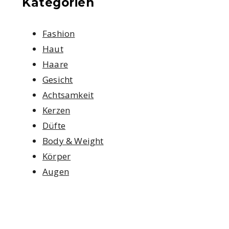
Kategorien
Fashion
Haut
Haare
Gesicht
Achtsamkeit
Kerzen
Düfte
Body & Weight
Körper
Augen