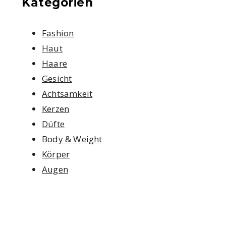
Kategorien
Fashion
Haut
Haare
Gesicht
Achtsamkeit
Kerzen
Düfte
Body & Weight
Körper
Augen