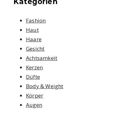
Kategorien
Fashion
Haut
Haare
Gesicht
Achtsamkeit
Kerzen
Düfte
Body & Weight
Körper
Augen